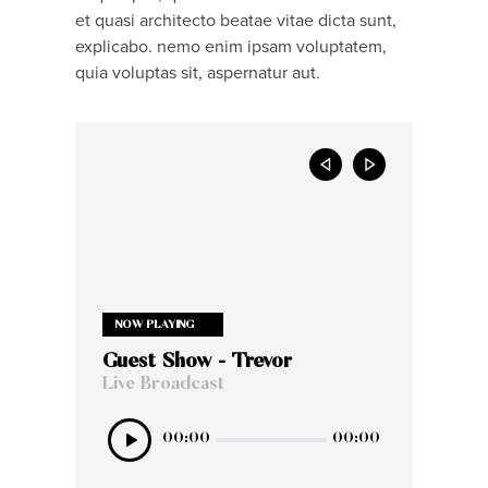
et quasi architecto beatae vitae dicta sunt,
explicabo. nemo enim ipsam voluptatem,
quia voluptas sit, aspernatur aut.
NOW PLAYING
NOW PLAYING
Guest Show - Trevor
In My Mind
Live Broadcast
Live Broadcast
Audio
Audio
00:00
00:00
00:00
00:00
Player
Player